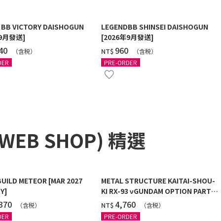
 BB VICTORY DAISHOGUN
LEGENDBB SHINSEI DAISHOGUN
年9月發送]
[2026年9月發送]
040
‌960
NT$
（含税）
（含税）
DER
PRE-ORDER
 WEB SHOP) 精選
BUILD METEOR [MAR 2027
METAL STRUCTURE KAITAI-SHOU-
Y]
KI RX-93 νGUNDAM OPTION PARTS
LONDO BELL ENGINEERS
,370
‌4,760
NT$
（含税）
（含税）
DER
PRE-ORDER