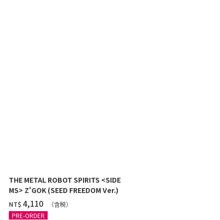
THE METAL ROBOT SPIRITS <SIDE
THE METAL 
MS> Z'GOK (SEED FREEDOM Ver.)
MS> CAVALIE
‌4,110
‌3,680
NT$
NT$
（含税）
PRE-ORDER
PRE-ORDER