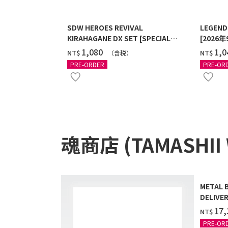
SDW HEROES REVIVAL
LEGEND
KIRAHAGANE DX SET [SPECIAL
[2026
COATING] [2027年2月發送]
‌1,080
‌1,
NT$
NT$
（含税）
PRE-ORDER
PRE-OR
魂商店 (TAMASHII
METAL 
DELIVER
‌17
NT$
PRE-OR