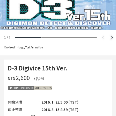
1
/
3
©Akiyoshi Hongo, Toei Animation
D-3 Digivice 15th Ver.
‌2,600
NT$
（含税）
PRE-ORDER CLOSED
2016. 7 SHIPS
開始預購
2016. 1. 22 5:00 (TST)
截止預購
2016. 3. 15 8:59 (TST)