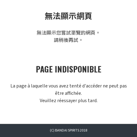
無法顯示網頁
無法顯示您嘗試瀏覽的網頁。
請稍後再試。
PAGE INDISPONIBLE
La page à laquelle vous avez tenté d'accéder ne peut pas
être affichée.
Veuillez réessayer plus tard.
(C) BANDAI SPIRITS 2018