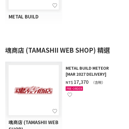
METAL BUILD
魂商店 (TAMASHII WEB SHOP) 精選
METAL BUILD METEOR
[MAR 2027 DELIVERY]
‌17,370
NT$
（含税）
PRE-ORDER
魂商店 (TAMASHII WEB
SHOP)