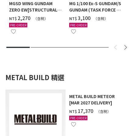
MGSD WING GUNDAM
MG 1/100 Ex-S GUNDAM/S
ZERO EW[STRUCTURAL
GUNDAM (TASK FORCE α
COATING/BLACK] [2026年
Ver.) [2026年10月發送]
‌2,270
‌3,100
NT$
NT$
（含税）
（含税）
12月發送]
PRE-ORDER
PRE-ORDER
METAL BUILD 精選
METAL BUILD METEOR
[MAR 2027 DELIVERY]
‌17,370
NT$
（含税）
PRE-ORDER