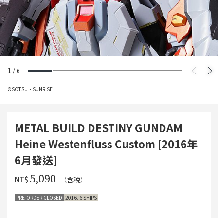
1
/
6
©SOTSU・SUNRISE
METAL BUILD DESTINY GUNDAM
Heine Westenfluss Custom [2016年
6月發送]
‌5,090
NT$
（含税）
PRE-ORDER CLOSED
2016. 6 SHIPS