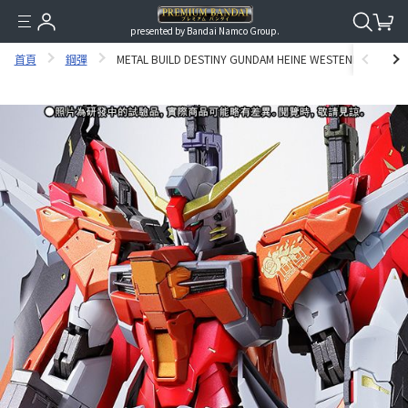
presented by Bandai Namco Group.
首頁
鋼彈
METAL BUILD DESTINY GUNDAM HEINE WESTENFLUSS C