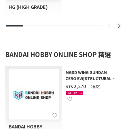
HG (HIGH GRADE)
BANDAI HOBBY ONLINE SHOP 精選
MGSD WING GUNDAM
ZERO EW[STRUCTURAL
COATING/BLACK] [2026年
‌2,270
NT$
（含税）
12月發送]
PRE-ORDER
BANDAI HOBBY