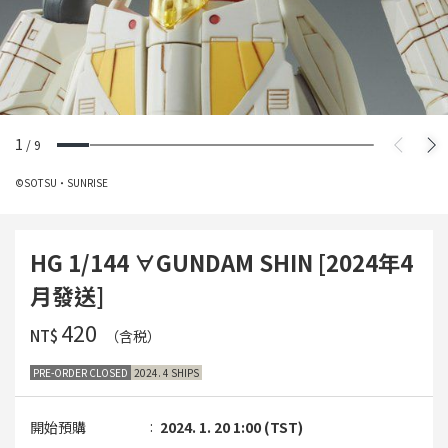
1
/
9
©SOTSU・SUNRISE
HG 1/144 ∀GUNDAM SHIN [2024年4
月發送]
‌420
NT$
（含税）
PRE-ORDER CLOSED
2024. 4 SHIPS
開始預購
2024. 1. 20 1:00 (TST)