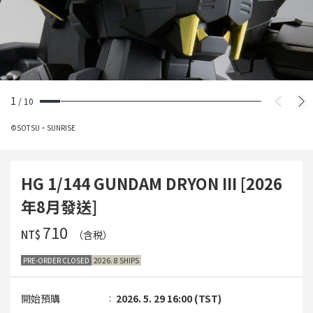
1
/
10
©SOTSU・SUNRISE
HG 1/144 GUNDAM DRYON III [2026
年8月發送]
‌710
NT$
（含税）
PRE-ORDER CLOSED
2026. 8 SHIPS
開始預購
2026. 5. 29 16:00 (TST)