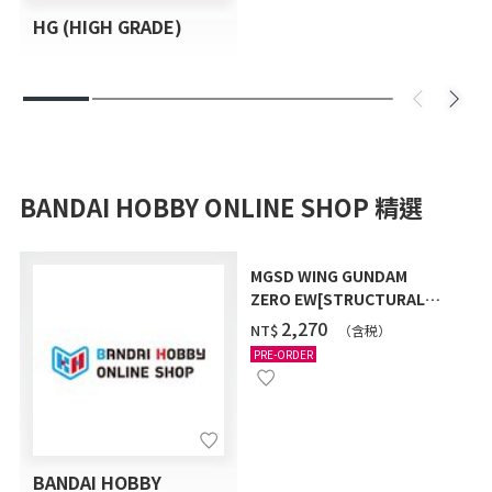
HG (HIGH GRADE)
BANDAI HOBBY ONLINE SHOP 精選
MGSD WING GUNDAM
ZERO EW[STRUCTURAL
COATING/BLACK] [2026年
‌2,270
NT$
（含税）
12月發送]
PRE-ORDER
BANDAI HOBBY