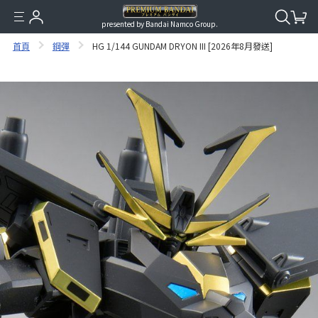
presented by Bandai Namco Group.
首頁
鋼彈
HG 1/144 GUNDAM DRYON III [2026年8月發送]