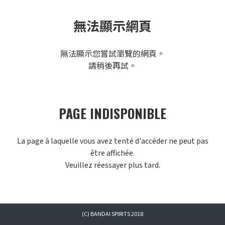
無法顯示網頁
無法顯示您嘗試瀏覽的網頁。
請稍後再試。
PAGE INDISPONIBLE
La page à laquelle vous avez tenté d'accéder ne peut pas
être affichée.
Veuillez réessayer plus tard.
(C) BANDAI SPIRITS 2018