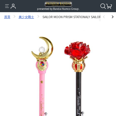
presented by Bandai Namco Group.
首頁
美少女戰士
SAILOR MOON PRISM STATIONALY SAILOR MOON & 