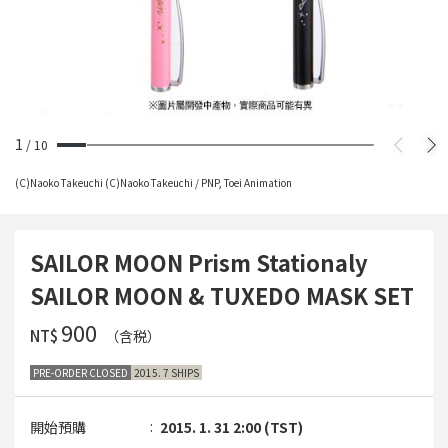
1
/
10
(C)Naoko Takeuchi (C)Naoko Takeuchi / PNP, Toei Animation
SAILOR MOON Prism Stationaly
SAILOR MOON & TUXEDO MASK SET
‌900
NT$
（含税）
PRE-ORDER CLOSED
2015. 7 SHIPS
開始預購
2015. 1. 31 2:00 (TST)