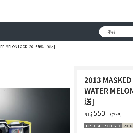
ATER MELON LOCK [2016年5月發送]
2013 MASKED
WATER MELO
送]
‌550
NT$
（含税）
PRE-ORDER CLOSED
2016.