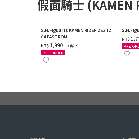
假面騎士 (KAMEN 
S.H.Figuarts KAMEN RIDER ZEZTZ
S.H.Fig
CATASTROM
‌1,
NT$
‌1,990
NT$
（含税）
PRE-OR
PRE-ORDER