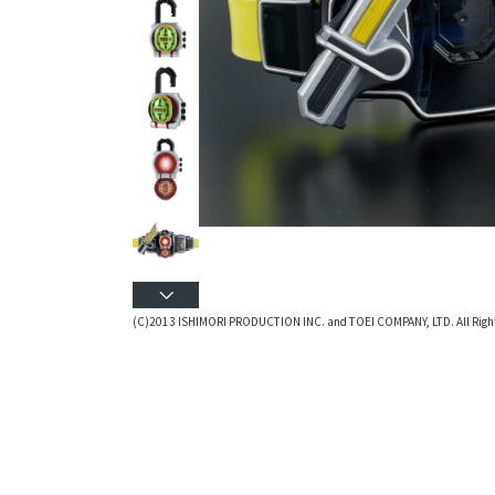
(C)2013 ISHIMORI PRODUCTION INC. and TOEI COMPANY, LTD. All Right