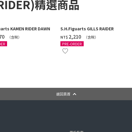
RIDER)精選商品
uarts KAMEN RIDER DAWN
S.H.Figuarts GILLS RAIDER
770
‌2,210
NT$
（含税）
（含税）
DER
PRE-ORDER
返回頁首