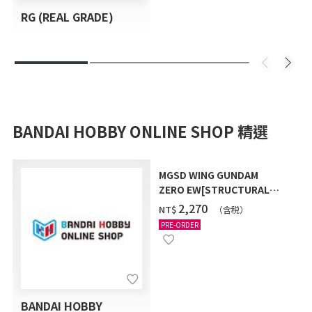
RG (REAL GRADE)
BANDAI HOBBY ONLINE SHOP 精選
MGSD WING GUNDAM
ZERO EW[STRUCTURAL
COATING/BLACK] [2026年
‌2,270
NT$
（含税）
12月發送]
PRE-ORDER
BANDAI HOBBY