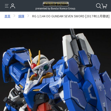
presented by Bandai Namco Group.
首頁
鋼彈
RG 1/144 OO GUNDAM SEVEN SWORD [2017年11月發送]