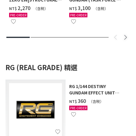
COATING/BLACK] [2026年
Ver.) [2026年10月發送]
‌2,270
‌3,100
NT$
NT$
（含税）
（含税）
12月發送]
PRE-ORDER
PRE-ORDER
RG (REAL GRADE) 精選
RG 1/144 DESTINY
GUNDAM EFFECT UNIT
"LIGHTNING WING" [2026
‌360
NT$
（含税）
年9月發送]
PRE-ORDER