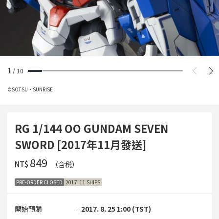
1
/
10
©SOTSU・SUNRISE
RG 1/144 OO GUNDAM SEVEN
SWORD [2017年11月發送]
‌849
NT$
（含税）
PRE-ORDER CLOSED
2017. 11 SHIPS
開始預購
2017. 8. 25 1:00 (TST)