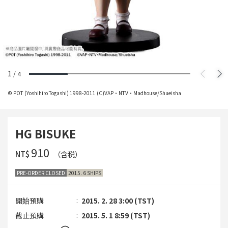
1
/
4
© POT (Yoshihiro Togashi) 1998-2011 (C)VAP・NTV・Madhouse/Shueisha
HG BISUKE
‌910
NT$
（含税）
PRE-ORDER CLOSED
2015. 6 SHIPS
開始預購
2015. 2. 28 3:00 (TST)
截止預購
2015. 5. 1 8:59 (TST)