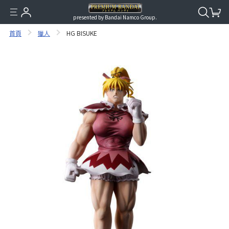
presented by Bandai Namco Group.
首頁
獵人
HG BISUKE