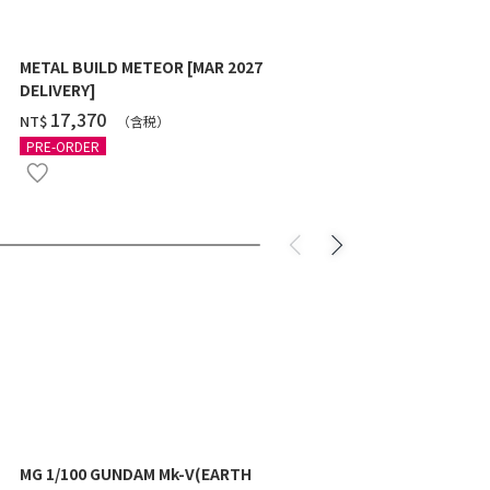
METAL BUILD METEOR [MAR 2027
HG 1/144 G
DELIVERY]
10月發送]
‌17,370
‌550
NT$
NT$
（含税）
（
PRE-ORDER
PRE-ORDER
MG 1/100 GUNDAM Mk-V(EARTH
MG 1/100 GU