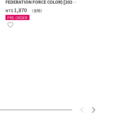
FEDERATION FORCE COLOR) [2026
[TITANIUM 
年11月發送]
‌1,870
‌1,970
NT$
NT$
（含税）
PRE-ORDER
PRE-ORDER