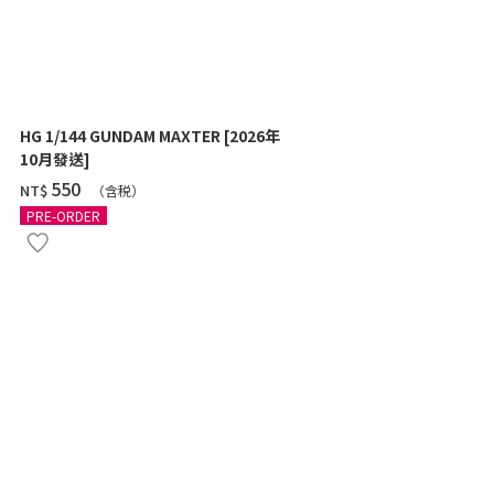
HG 1/144 GUNDAM MAXTER [2026年
HG 1/144 Z
10月發送]
SHOOTER) 
‌550
‌460
NT$
NT$
（含税）
（
PRE-ORDER
PRE-ORDER