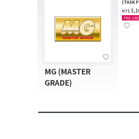
(TASK F
送]
‌3,
NT$
PRE-OR
MG (MASTER
GRADE)