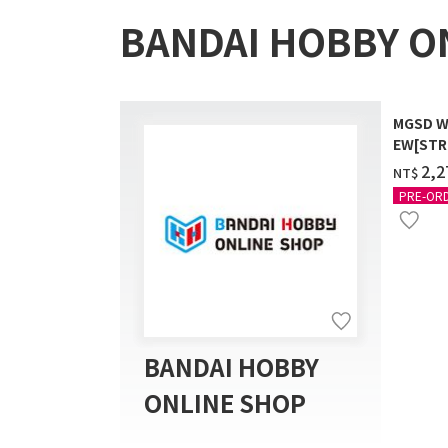
BANDAI HOBBY O
MGSD W
EW[STR
COATIN
‌2,
NT$
PRE-OR
BANDAI HOBBY
ONLINE SHOP