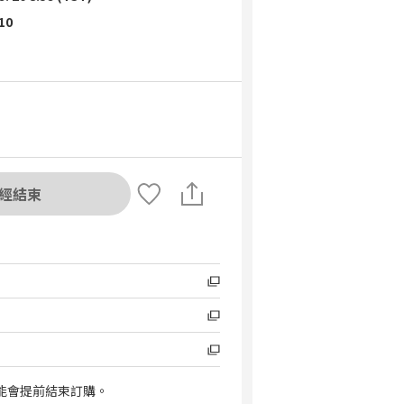
 10
經結束
能會提前結束訂購。