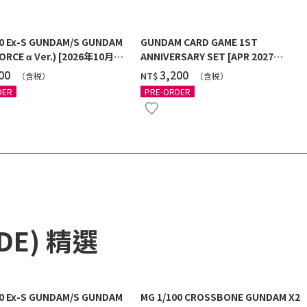
00 Ex-S GUNDAM/S GUNDAM
GUNDAM CARD GAME 1ST
ORCE α Ver.) [2026年10月發
ANNIVERSARY SET [APR 2027
DELIVERY]
100
‌3,200
NT$
（含税）
（含税）
DER
PRE-ORDER
ADE) 精選
00 Ex-S GUNDAM/S GUNDAM
MG 1/100 CROSSBONE GUNDAM X2