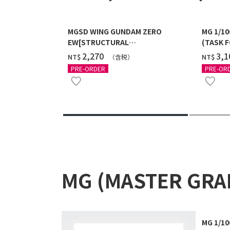
MGSD WING GUNDAM ZERO
MG 1/1
EW[STRUCTURAL
(TASK F
COATING/BLACK] [2026年12月發送]
送]
‌2,270
‌3,
NT$
NT$
（含税）
PRE-ORDER
PRE-OR
MG (MASTER GR
MG 1/1