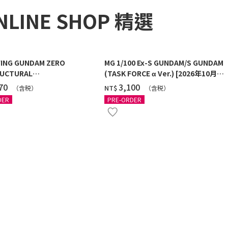
NLINE SHOP 精選
ING GUNDAM ZERO
MG 1/100 Ex-S GUNDAM/S GUNDAM
UCTURAL
(TASK FORCE α Ver.) [2026年10月發
G/BLACK] [2026年12月發送]
送]
270
‌3,100
NT$
（含税）
（含税）
DER
PRE-ORDER