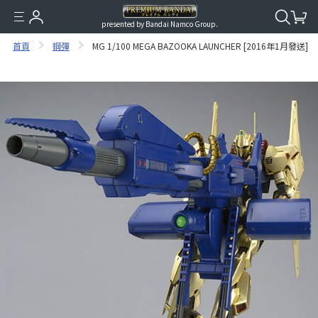
presented by Bandai Namco Group.
首頁
鋼彈
MG 1/100 MEGA BAZOOKA LAUNCHER [2016年1月發送]