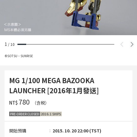
1
/
10
©SOTSU・SUNRISE
MG 1/100 MEGA BAZOOKA
LAUNCHER [2016年1月發送]
‌780
NT$
（含税）
PRE-ORDER CLOSED
2016. 1 SHIPS
開始預購
2015. 10. 20 22:00 (TST)