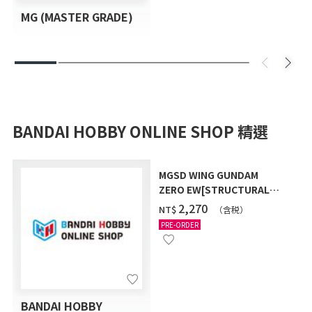
MG (MASTER GRADE)
BANDAI HOBBY ONLINE SHOP 精選
MGSD WING GUNDAM
ZERO EW[STRUCTURAL
COATING/BLACK] [2026年
‌2,270
NT$
（含税）
12月發送]
PRE-ORDER
BANDAI HOBBY