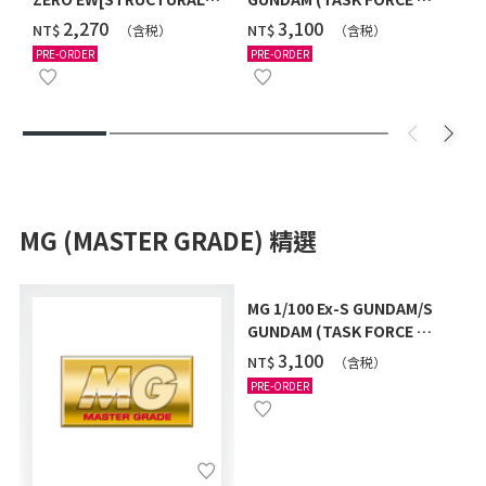
COATING/BLACK] [2026年
Ver.) [2026年10月發送]
‌2,270
‌3,100
NT$
NT$
（含税）
（含税）
12月發送]
PRE-ORDER
PRE-ORDER
MG (MASTER GRADE) 精選
MG 1/100 Ex-S GUNDAM/S
GUNDAM (TASK FORCE α
Ver.) [2026年10月發送]
‌3,100
NT$
（含税）
PRE-ORDER