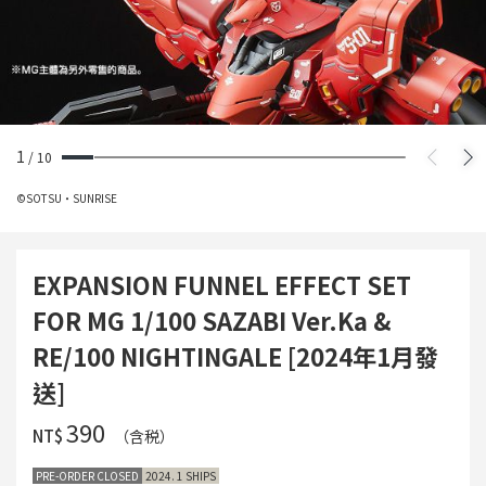
1
/
10
©SOTSU・SUNRISE
EXPANSION FUNNEL EFFECT SET
FOR MG 1/100 SAZABI Ver.Ka &
RE/100 NIGHTINGALE [2024年1月發
送]
‌390
NT$
（含税）
PRE-ORDER CLOSED
2024. 1 SHIPS