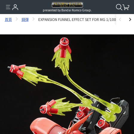
presented by Bandai Namco Group.
首頁
鋼彈
EXPANSION FUNNEL EFFECT SET FOR MG 1/100 SAZABI 