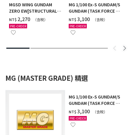
MGSD WING GUNDAM
MG 1/100 Ex-S GUNDAM/S
ZERO EW[STRUCTURAL
GUNDAM (TASK FORCE α
COATING/BLACK] [2026年
Ver.) [2026年10月發送]
‌2,270
‌3,100
NT$
NT$
（含税）
（含税）
12月發送]
PRE-ORDER
PRE-ORDER
MG (MASTER GRADE) 精選
MG 1/100 Ex-S GUNDAM/S
GUNDAM (TASK FORCE α
Ver.) [2026年10月發送]
‌3,100
NT$
（含税）
PRE-ORDER