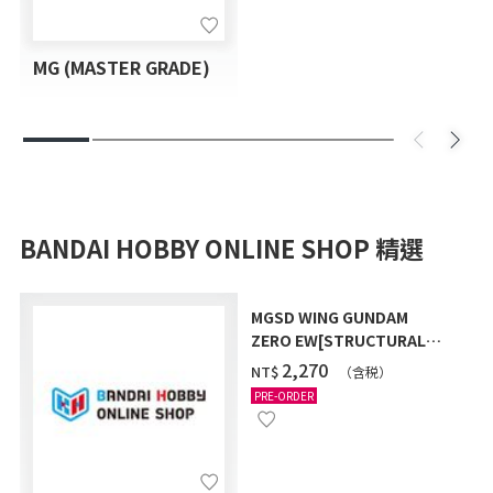
MG (MASTER GRADE)
BANDAI HOBBY ONLINE SHOP 精選
MGSD WING GUNDAM
ZERO EW[STRUCTURAL
COATING/BLACK] [2026年
‌2,270
NT$
（含税）
12月發送]
PRE-ORDER