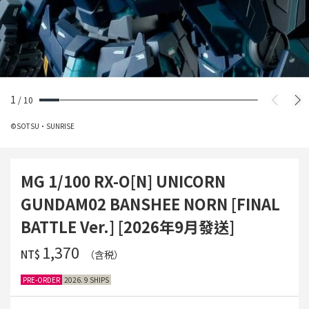
1
/
10
©SOTSU・SUNRISE
MG 1/100 RX-O[N] UNICORN
GUNDAM02 BANSHEE NORN [FINAL
BATTLE Ver.] [2026年9月發送]
‌1,370
NT$
（含税）
PRE-ORDER
2026. 9 SHIPS