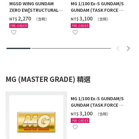
MGSD WING GUNDAM
MG 1/100 Ex-S GUNDAM/S
ZERO EW[STRUCTURAL
GUNDAM (TASK FORCE α
COATING/BLACK] [2026年
Ver.) [2026年10月發送]
‌2,270
‌3,100
NT$
NT$
（含税）
（含税）
12月發送]
PRE-ORDER
PRE-ORDER
MG (MASTER GRADE) 精選
MG 1/100 Ex-S GUNDAM/S
GUNDAM (TASK FORCE α
Ver.) [2026年10月發送]
‌3,100
NT$
（含税）
PRE-ORDER