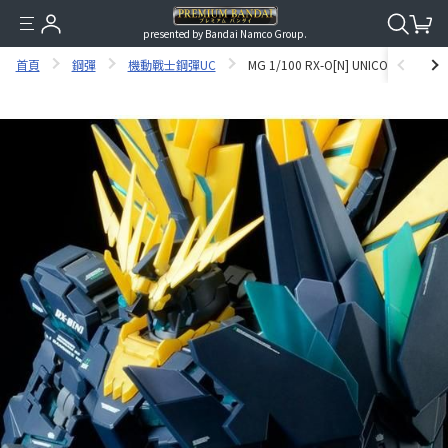
presented by Bandai Namco Group.
首頁
鋼彈
機動戰士鋼彈UC
MG 1/100 RX-O[N] UNICORN GUNDA