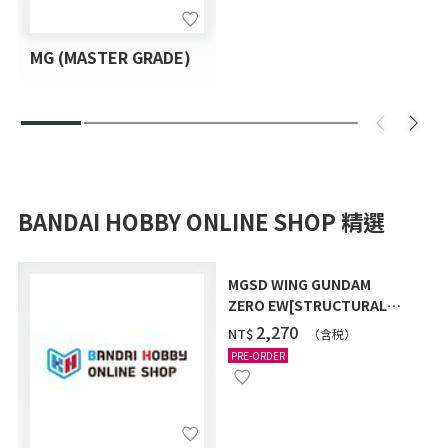
MG (MASTER GRADE)
BANDAI HOBBY ONLINE SHOP 精選
MGSD WING GUNDAM
ZERO EW[STRUCTURAL
COATING/BLACK] [2026年
‌2,270
NT$
（含税）
12月發送]
PRE-ORDER