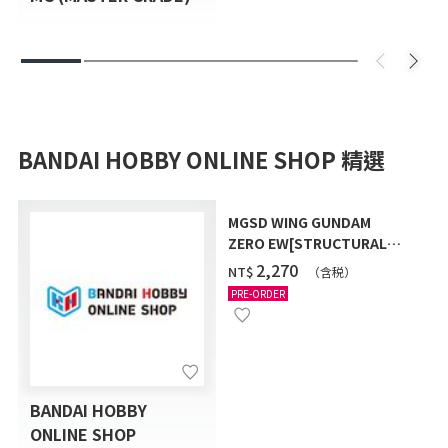
BANDAI HOBBY ONLINE SHOP 精選
MGSD WING GUNDAM
ZERO EW[STRUCTURAL
COATING/BLACK] [2026年
‌2,270
NT$
（含税）
12月發送]
PRE-ORDER
BANDAI HOBBY
ONLINE SHOP