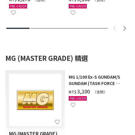
12月發送]
PRE-ORDER
PRE-ORDER
MG (MASTER GRADE) 精選
MG 1/100 Ex-S GUNDAM/S
GUNDAM (TASK FORCE α
Ver.) [2026年10月發送]
‌3,100
NT$
（含税）
PRE-ORDER
MG (MASTER GRADE)