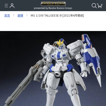
presented by Bandai Namco Group.
首頁
鋼彈
MG 1/100 TALLGEESE III [2021年4月發送]