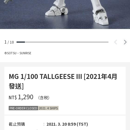
1
/
10
©SOTSU・SUNRISE
MG 1/100 TALLGEESE III [2021年4月
發送]
‌1,290
NT$
（含税）
PRE-ORDER CLOSED
2021. 4 SHIPS
截止預購
2021. 3. 20 8:59 (TST)