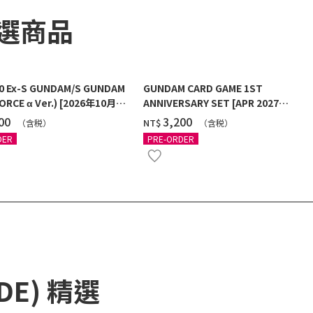
精選商品
00 Ex-S GUNDAM/S GUNDAM
GUNDAM CARD GAME 1ST
ORCE α Ver.) [2026年10月發
ANNIVERSARY SET [APR 2027
DELIVERY]
100
‌3,200
NT$
（含税）
（含税）
DER
PRE-ORDER
ADE) 精選