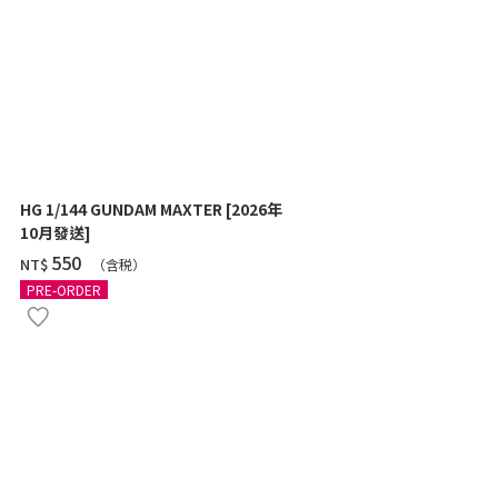
HG 1/144 GUNDAM MAXTER [2026年
HG 1/144 Z
10月發送]
SHOOTER) 
‌550
‌460
NT$
NT$
（含税）
（
PRE-ORDER
PRE-ORDER