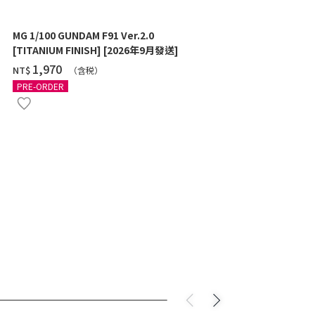
MG 1/100 GUNDAM F91 Ver.2.0
MG 1/100 G
[TITANIUM FINISH] [2026年9月發送]
FEDERATION
年11月發送]
‌1,970
‌1,870
NT$
NT$
（含税）
PRE-ORDER
PRE-ORDER