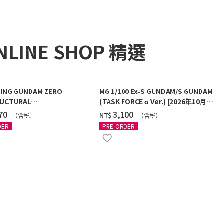
NLINE SHOP 精選
ING GUNDAM ZERO
MG 1/100 Ex-S GUNDAM/S GUNDAM
UCTURAL
(TASK FORCE α Ver.) [2026年10月發
G/BLACK] [2026年12月發送]
送]
270
‌3,100
NT$
（含税）
（含税）
DER
PRE-ORDER