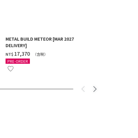
METAL BUILD METEOR [MAR 2027
HG 1/144 G
DELIVERY]
10月發送]
‌17,370
‌550
NT$
NT$
（含税）
（
PRE-ORDER
PRE-ORDER