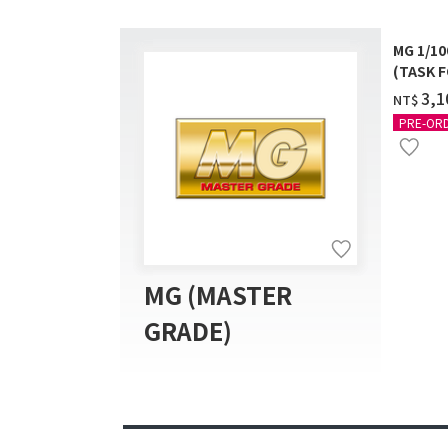
MG 1/1
(TASK F
送]
‌3,
NT$
PRE-OR
MG (MASTER
GRADE)