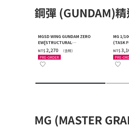
鋼彈 (GUNDAM)
MGSD WING GUNDAM ZERO
MG 1/1
EW[STRUCTURAL
(TASK F
COATING/BLACK] [2026年12月發送]
送]
‌2,270
‌3,
NT$
NT$
（含税）
PRE-ORDER
PRE-OR
MG (MASTER GR