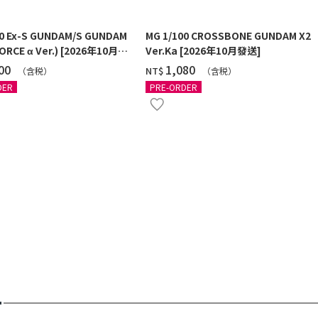
00 Ex-S GUNDAM/S GUNDAM
MG 1/100 CROSSBONE GUNDAM X2
ORCE α Ver.) [2026年10月發
Ver.Ka [2026年10月發送]
100
‌1,080
NT$
（含税）
（含税）
DER
PRE-ORDER