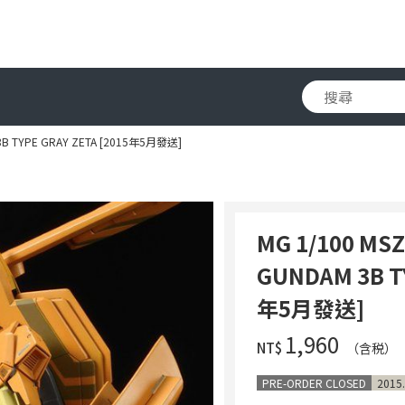
 3B TYPE GRAY ZETA [2015年5月發送]
MG 1/100 MSZ
GUNDAM 3B TY
年5月發送]
‌1,960
NT$
（含税）
PRE-ORDER CLOSED
2015.