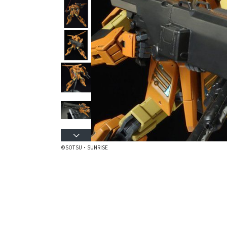
©SOTSU・SUNRISE