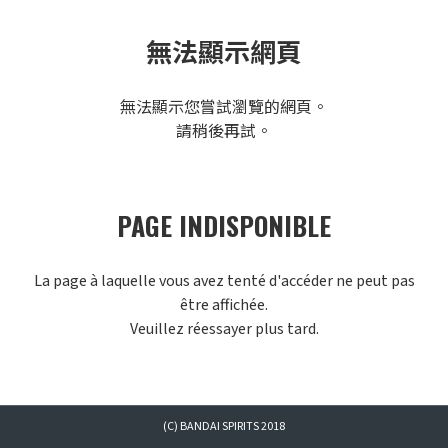
無法顯示網頁
無法顯示您嘗試瀏覽的網頁。
請稍後再試。
PAGE INDISPONIBLE
La page à laquelle vous avez tenté d'accéder ne peut pas
être affichée.
Veuillez réessayer plus tard.
(C) BANDAI SPIRITS 2018