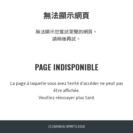
無法顯示網頁
無法顯示您嘗試瀏覽的網頁。
請稍後再試。
PAGE INDISPONIBLE
La page à laquelle vous avez tenté d'accéder ne peut pas
être affichée.
Veuillez réessayer plus tard.
(C) BANDAI SPIRITS 2018