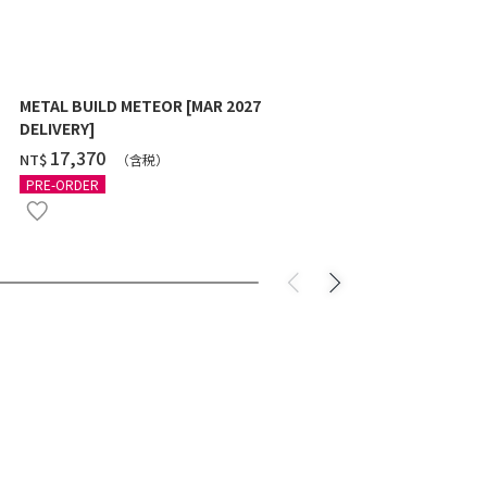
METAL BUILD METEOR [MAR 2027
HG 1/144 G
DELIVERY]
10月發送]
‌17,370
‌550
NT$
NT$
（含税）
（
PRE-ORDER
PRE-ORDER