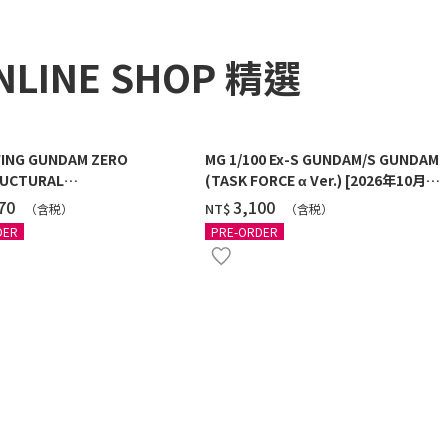
NLINE SHOP 精選
ING GUNDAM ZERO
MG 1/100 Ex-S GUNDAM/S GUNDAM
UCTURAL
(TASK FORCE α Ver.) [2026年10月發
G/BLACK] [2026年12月發送]
送]
270
‌3,100
NT$
（含税）
（含税）
DER
PRE-ORDER