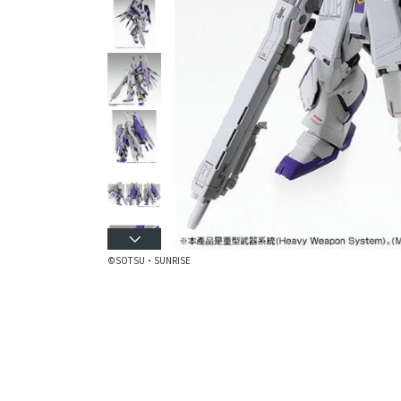
©SOTSU・SUNRISE