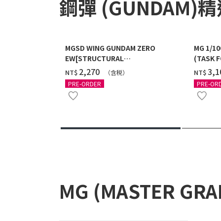
鋼彈 (GUNDAM)
MGSD WING GUNDAM ZERO
MG 1/1
EW[STRUCTURAL
(TASK F
COATING/BLACK] [2026年12月發送]
送]
‌2,270
‌3,
NT$
NT$
（含税）
PRE-ORDER
PRE-OR
MG (MASTER GR