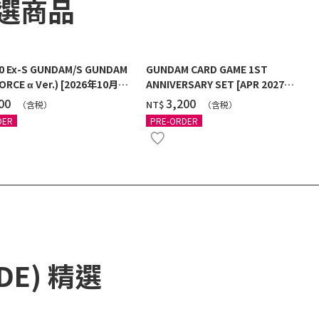
精選商品
00 Ex-S GUNDAM/S GUNDAM
GUNDAM CARD GAME 1ST
ORCE α Ver.) [2026年10月發
ANNIVERSARY SET [APR 2027
DELIVERY]
100
‌3,200
NT$
（含税）
（含税）
DER
PRE-ORDER
ADE) 精選