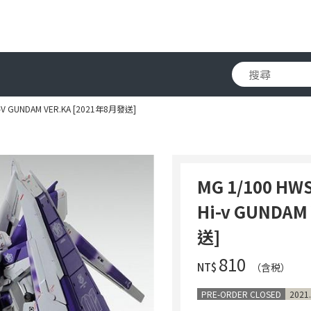
HI-V GUNDAM VER.KA [2021年8月發送]
MG 1/100 HWS
Hi-v GUNDAM
送]
‌810
NT$
（含税）
PRE-ORDER CLOSED
2021.