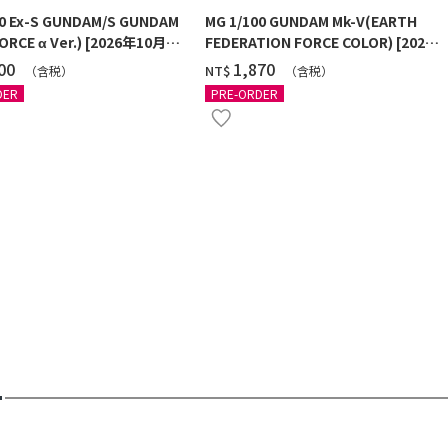
00 Ex-S GUNDAM/S GUNDAM
MG 1/100 GUNDAM Mk-V(EARTH
ORCE α Ver.) [2026年10月發
FEDERATION FORCE COLOR) [2026
年11月發送]
100
‌1,870
NT$
（含税）
（含税）
DER
PRE-ORDER