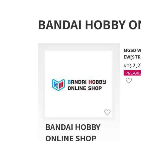
BANDAI HOBBY O
MGSD W
EW[STR
COATIN
‌2,
NT$
PRE-OR
BANDAI HOBBY
ONLINE SHOP