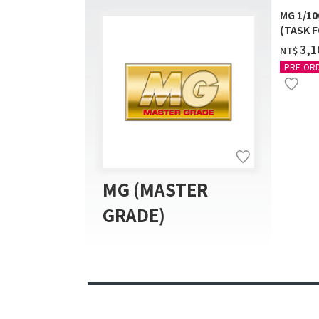
MG 1/1
(TASK F
送]
‌3,
NT$
PRE-OR
MG (MASTER
GRADE)