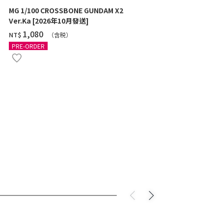
MG 1/100 CROSSBONE GUNDAM X2
MG 1/100 GU
Ver.Ka [2026年10月發送]
[TITANIUM 
‌1,080
‌1,970
NT$
NT$
（含税）
PRE-ORDER
PRE-ORDER