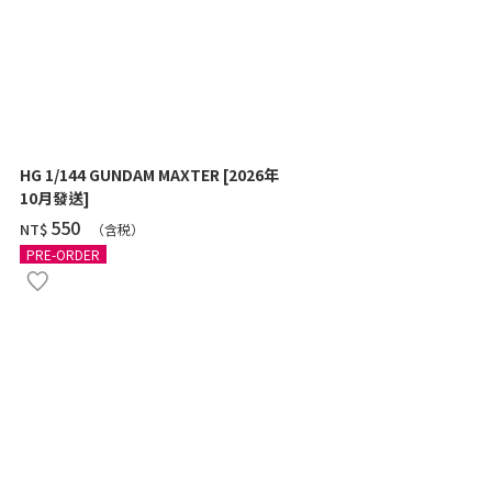
HG 1/144 GUNDAM MAXTER [2026年
HG 1/144 Z
10月發送]
SHOOTER) 
‌550
‌460
NT$
NT$
（含税）
（
PRE-ORDER
PRE-ORDER