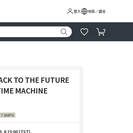
登入
地區／語言
BACK TO THE FUTURE
TIME MACHINE
 7 SHIPS
3. 6 23:00 (TST)