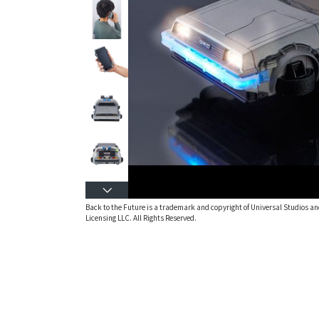
Back to the Future is a trademark and copyright of Universal Studios an
Licensing LLC. All Rights Reserved.