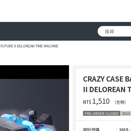
 FUTURE II DELOREAN TIME MACHINE
CRAZY CASE 
II DELOREAN 
‌1,510
NT$
（含税）
PRE-ORDER CLOSED
2015.
開始預購
2015. 