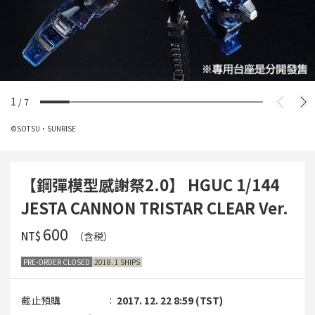
1
/
7
©SOTSU・SUNRISE
【鋼彈模型感謝祭2.0】 HGUC 1/144
JESTA CANNON TRISTAR CLEAR Ver.
‌600
NT$
（含税）
PRE-ORDER CLOSED
2018. 1 SHIPS
截止預購
2017. 12. 22 8:59 (TST)