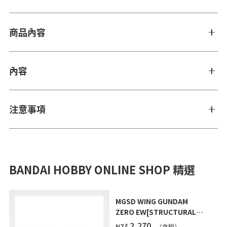
商品內容
內容
注意事項
BANDAI HOBBY ONLINE SHOP 精選
MGSD WING GUNDAM
ZERO EW[STRUCTURAL
COATING/BLACK] [2026年
‌2,270
NT$
（含税）