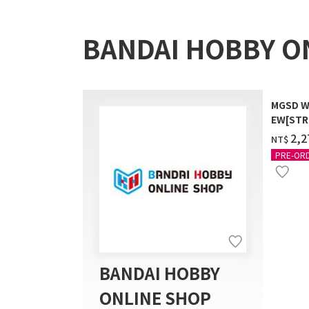
BANDAI HOBBY O
MGSD W
EW[STR
COATIN
‌2,
NT$
PRE-OR
BANDAI HOBBY
ONLINE SHOP