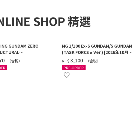
NLINE SHOP 精選
ING GUNDAM ZERO
MG 1/100 Ex-S GUNDAM/S GUNDAM
UCTURAL
(TASK FORCE α Ver.) [2026年10月發
G/BLACK] [2026年12月發送]
送]
270
‌3,100
NT$
（含税）
（含税）
DER
PRE-ORDER