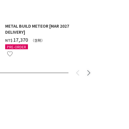
METAL BUILD METEOR [MAR 2027
HG 1/144 G
DELIVERY]
10月發送]
‌17,370
‌550
NT$
NT$
（含税）
（
PRE-ORDER
PRE-ORDER