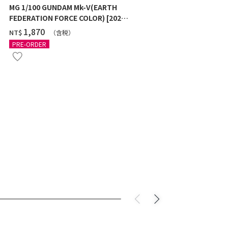
MG 1/100 GUNDAM Mk-V(EARTH
MG 1/100 GU
FEDERATION FORCE COLOR) [2026
[TITANIUM 
年11月發送]
‌1,870
‌1,970
NT$
NT$
（含税）
PRE-ORDER
PRE-ORDER