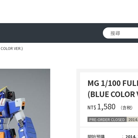
 COLOR VER.)
MG 1/100 FU
(BLUE COLOR 
‌1,580
NT$
（含税）
PRE-ORDER CLOSED
2014.
開始預購
2014. 