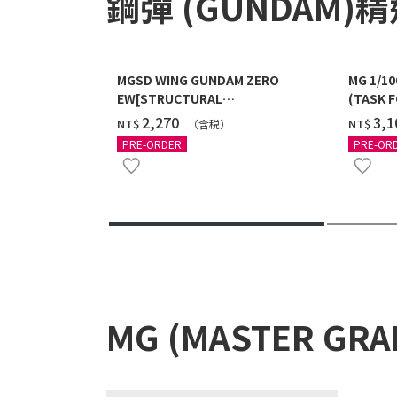
鋼彈 (GUNDAM)
MGSD WING GUNDAM ZERO
MG 1/1
EW[STRUCTURAL
(TASK F
COATING/BLACK] [2026年12月發送]
送]
‌2,270
‌3,
NT$
NT$
（含税）
PRE-ORDER
PRE-OR
MG (MASTER GR