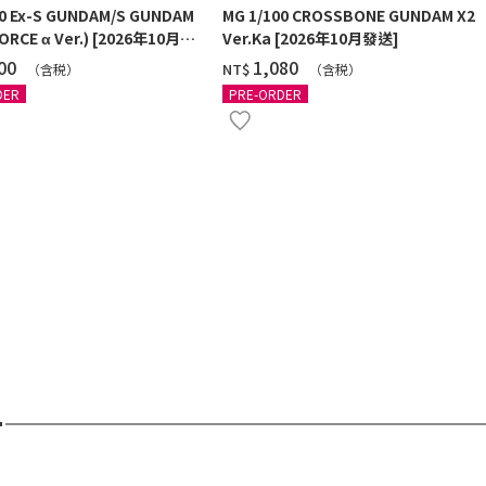
00 Ex-S GUNDAM/S GUNDAM
MG 1/100 CROSSBONE GUNDAM X2
ORCE α Ver.) [2026年10月發
Ver.Ka [2026年10月發送]
100
‌1,080
NT$
（含税）
（含税）
DER
PRE-ORDER