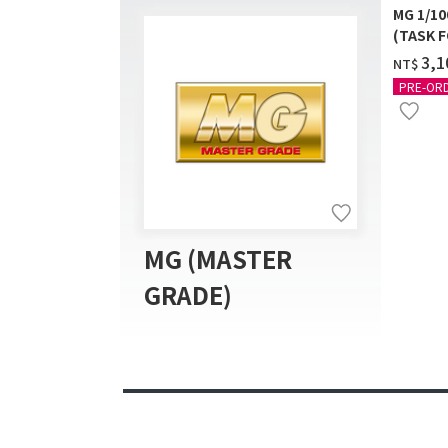
MG 1/1
(TASK F
送]
‌3,
NT$
PRE-OR
MG (MASTER
GRADE)