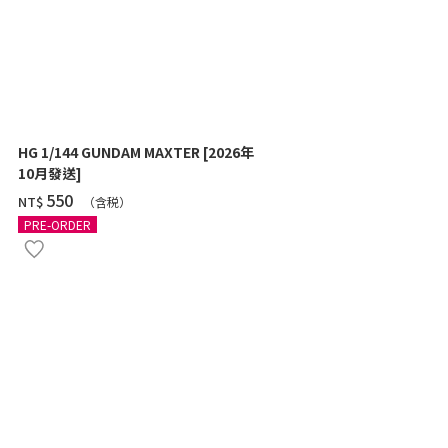
HG 1/144 GUNDAM MAXTER [2026年
HG 1/144 Z
10月發送]
SHOOTER) 
‌550
‌460
NT$
NT$
（含税）
（
PRE-ORDER
PRE-ORDER