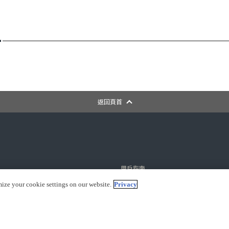
返回頁首
用戶指南
常見問題
mize your cookie settings on our website.
Privacy
展
聯繫我們
付款方式