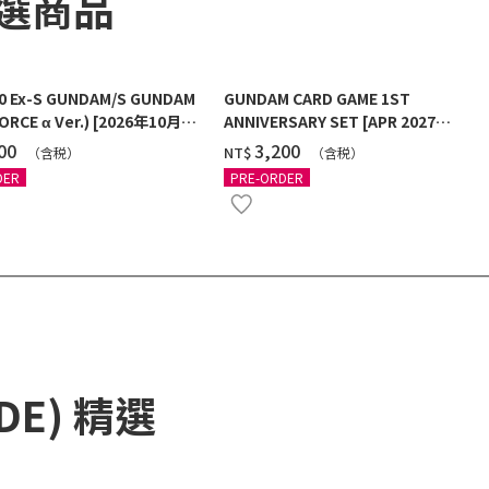
精選商品
00 Ex-S GUNDAM/S GUNDAM
GUNDAM CARD GAME 1ST
ORCE α Ver.) [2026年10月發
ANNIVERSARY SET [APR 2027
DELIVERY]
100
‌3,200
NT$
（含税）
（含税）
DER
PRE-ORDER
ADE) 精選