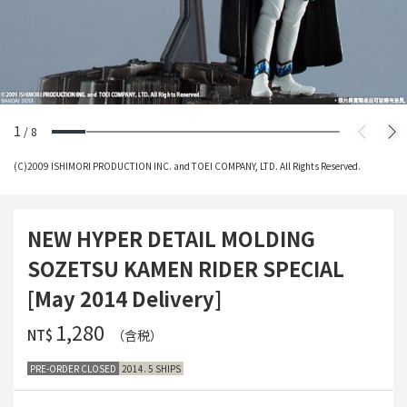
1
/
8
(C)2009 ISHIMORI PRODUCTION INC. and TOEI COMPANY, LTD. All Rights Reserved.
NEW HYPER DETAIL MOLDING
SOZETSU KAMEN RIDER SPECIAL
[May 2014 Delivery]
‌1,280
NT$
（含税）
PRE-ORDER CLOSED
2014. 5 SHIPS