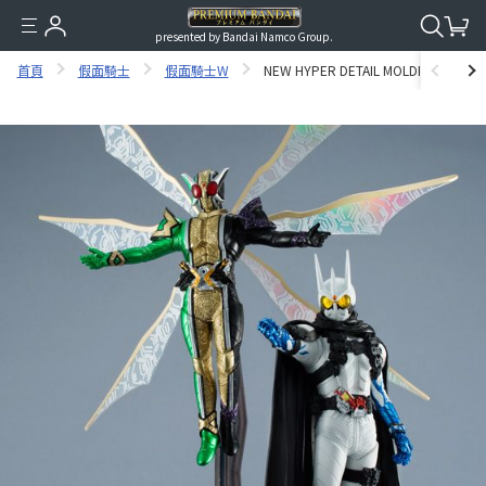
presented by Bandai Namco Group.
首頁
假面騎士
假面騎士W
NEW HYPER DETAIL MOLDING SOZETS