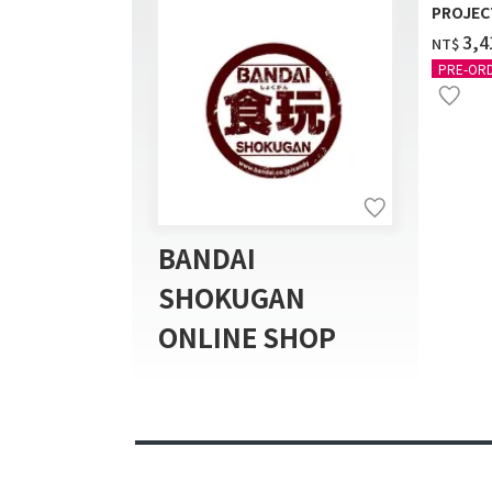
PROJEC
EXTRA 
‌3,
NT$
BONUS 
PRE-OR
BANDAI
SHOKUGAN
ONLINE SHOP