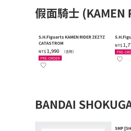
假面騎士 (KAMEN 
S.H.Figuarts KAMEN RIDER ZEZTZ
S.H.Fig
CATASTROM
‌1,
NT$
‌1,990
NT$
（含税）
PRE-OR
PRE-ORDER
BANDAI SHOKUG
SMP [S