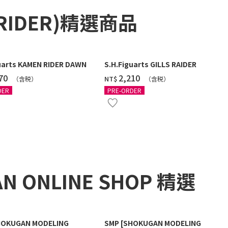
RIDER)精選商品
uarts KAMEN RIDER DAWN
S.H.Figuarts GILLS RAIDER
770
‌2,210
NT$
（含税）
（含税）
DER
PRE-ORDER
AN ONLINE SHOP 精選
HOKUGAN MODELING
SMP [SHOKUGAN MODELING