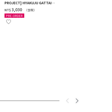
PROJECT] HYAKUJU GATTAI
PROJECT] H
GAOKING W/O GUM
GAOKING W
‌3,030
‌2,460
NT$
NT$
（含税）
PRE-ORDER
PRE-ORDER