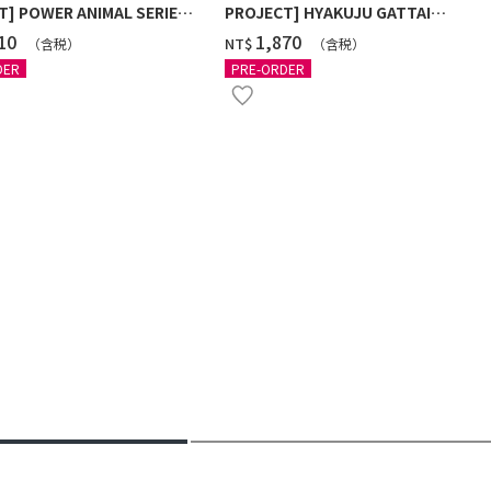
T] POWER ANIMAL SERIES
PROJECT] HYAKUJU GATTAI
FULL SET W/O GUM (WITH
GAOKING W/O GUM
410
‌1,870
NT$
（含税）
（含税）
GIFT)
DER
PRE-ORDER