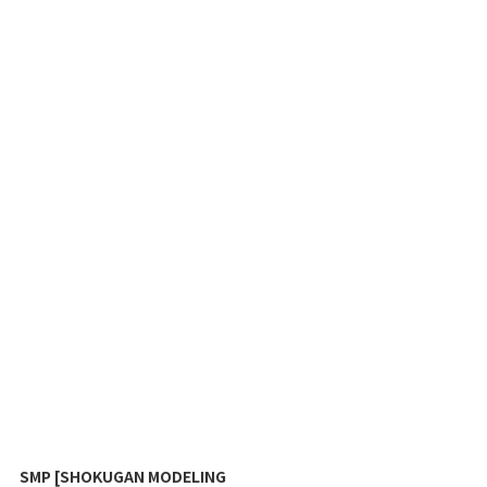
SMP [SHOKUGAN MODELING
SMP [SHOK