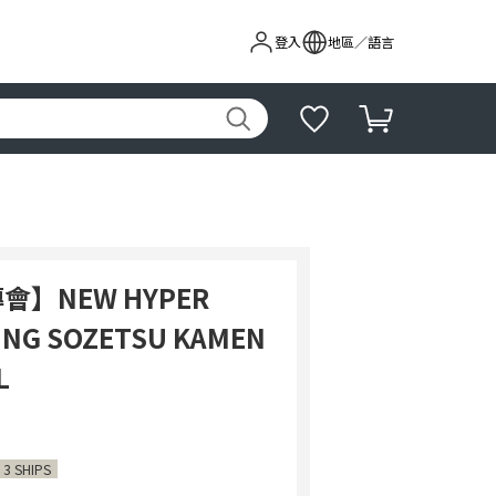
登入
地區／語言
】NEW HYPER
ING SOZETSU KAMEN
L
 3 SHIPS