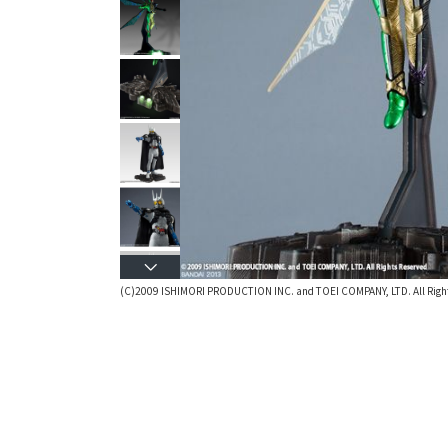
(C)2009 ISHIMORI PRODUCTION INC. and TOEI COMPANY, LTD. All Right