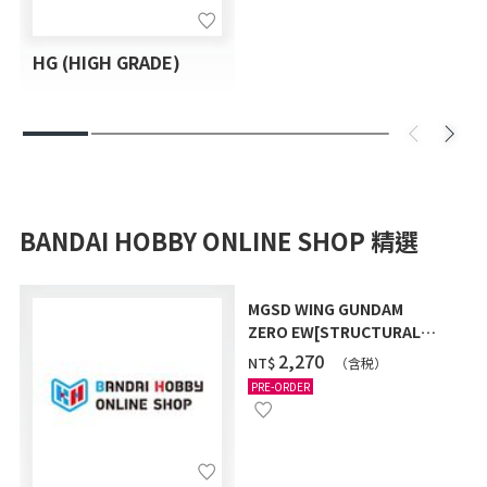
HG (HIGH GRADE)
BANDAI HOBBY ONLINE SHOP 精選
MGSD WING GUNDAM
ZERO EW[STRUCTURAL
COATING/BLACK] [2026年
‌2,270
NT$
（含税）
12月發送]
PRE-ORDER