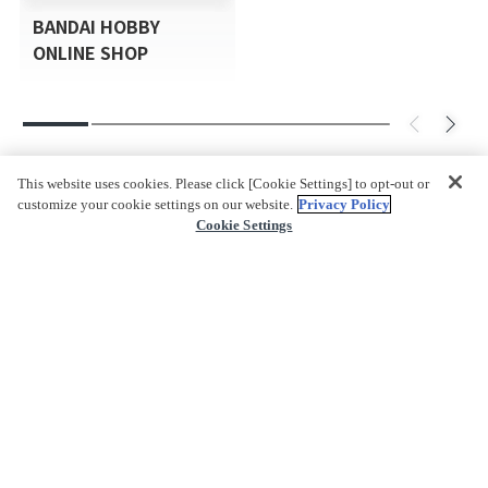
BANDAI HOBBY
ONLINE SHOP
This website uses cookies. Please click [Cookie Settings] to opt-out or
customize your cookie settings on our website.
Privacy Policy
Cookie Settings
返回頁首
關於我們
什麼是PREMIUM BANDAI?
網站地圖
公司資訊
公司簡介