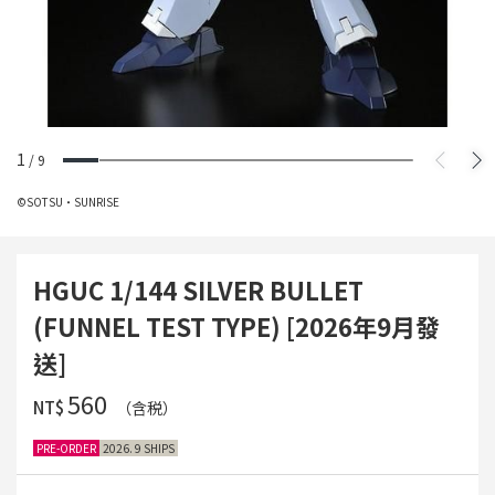
1
/
9
©SOTSU・SUNRISE
HGUC 1/144 SILVER BULLET
(FUNNEL TEST TYPE) [2026年9月發
送]
‌560
NT$
（含税）
PRE-ORDER
2026. 9 SHIPS