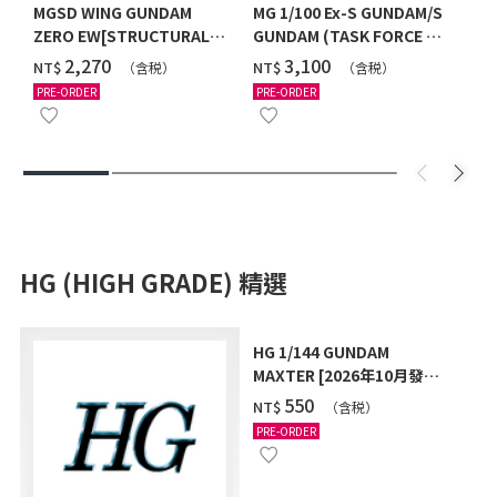
MGSD WING GUNDAM
MG 1/100 Ex-S GUNDAM/S
ZERO EW[STRUCTURAL
GUNDAM (TASK FORCE α
COATING/BLACK] [2026年
Ver.) [2026年10月發送]
‌2,270
‌3,100
NT$
NT$
（含税）
（含税）
12月發送]
PRE-ORDER
PRE-ORDER
HG (HIGH GRADE) 精選
HG 1/144 GUNDAM
MAXTER [2026年10月發
送]
‌550
NT$
（含税）
PRE-ORDER