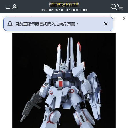
presented by Bandai Namco Group.
首頁
鋼彈
CCA-MSV (機動戰士鋼彈 逆襲的夏亞 MSV)
HGUC 1/144
目前正顯示販售期間內之商品頁面。