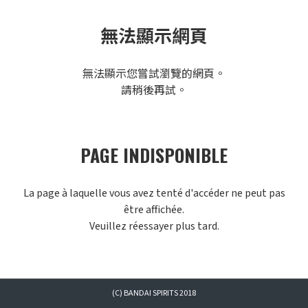
無法顯示網頁
無法顯示您嘗試瀏覽的網頁。
請稍後再試。
PAGE INDISPONIBLE
La page à laquelle vous avez tenté d'accéder ne peut pas
être affichée.
Veuillez réessayer plus tard.
(C) BANDAI SPIRITS 2018