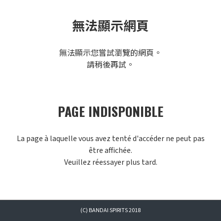
無法顯示網頁
無法顯示您嘗試瀏覽的網頁。
請稍後再試。
PAGE INDISPONIBLE
La page à laquelle vous avez tenté d'accéder ne peut pas
être affichée.
Veuillez réessayer plus tard.
(C) BANDAI SPIRITS 2018