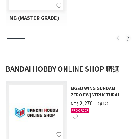
MG (MASTER GRADE)
BANDAI HOBBY ONLINE SHOP 精選
MGSD WING GUNDAM
ZERO EW[STRUCTURAL
COATING/BLACK] [2026年
‌2,270
NT$
（含税）
12月發送]
PRE-ORDER