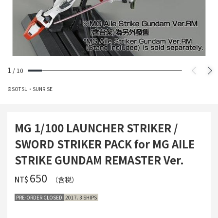
1
/
10
©SOTSU・SUNRISE
MG 1/100 LAUNCHER STRIKER /
SWORD STRIKER PACK for MG AILE
STRIKE GUNDAM REMASTER Ver.
‌650
NT$
（含税）
PRE-ORDER CLOSED
2017. 3 SHIPS