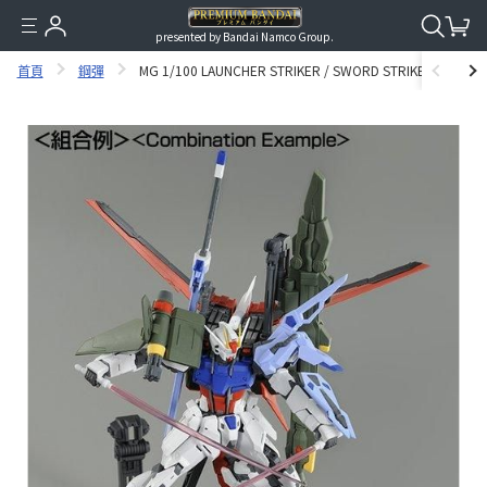
presented by Bandai Namco Group.
首頁
鋼彈
MG 1/100 LAUNCHER STRIKER / SWORD STRIKER PACK FO