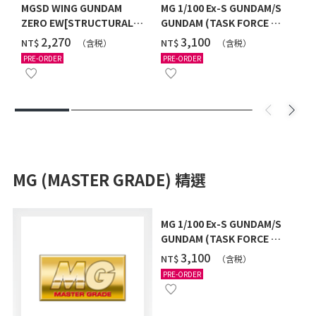
MGSD WING GUNDAM
MG 1/100 Ex-S GUNDAM/S
ZERO EW[STRUCTURAL
GUNDAM (TASK FORCE α
COATING/BLACK] [2026年
Ver.) [2026年10月發送]
‌2,270
‌3,100
NT$
NT$
（含税）
（含税）
12月發送]
PRE-ORDER
PRE-ORDER
MG (MASTER GRADE) 精選
MG 1/100 Ex-S GUNDAM/S
GUNDAM (TASK FORCE α
Ver.) [2026年10月發送]
‌3,100
NT$
（含税）
PRE-ORDER