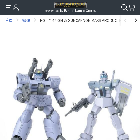
presented by Bandai Namco Group.
首頁
鋼彈
HG 1/144 GM & GUNCANNON MASS PRODUCTION TYPE (