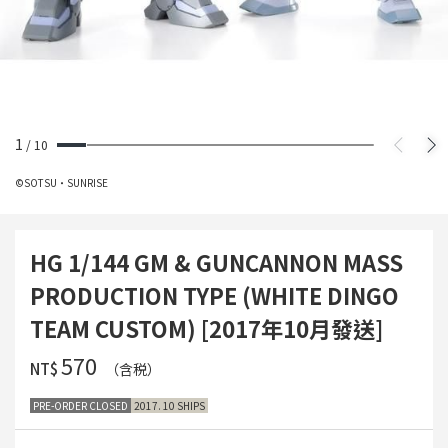
1
/
10
©SOTSU・SUNRISE
HG 1/144 GM & GUNCANNON MASS
PRODUCTION TYPE (WHITE DINGO
TEAM CUSTOM) [2017年10月發送]
‌570
NT$
（含税）
PRE-ORDER CLOSED
2017. 10 SHIPS