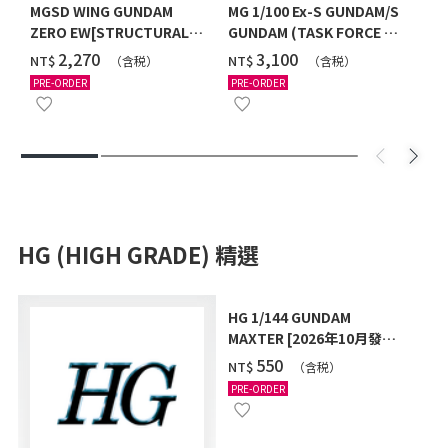
MGSD WING GUNDAM
MG 1/100 Ex-S GUNDAM/S
ZERO EW[STRUCTURAL
GUNDAM (TASK FORCE α
COATING/BLACK] [2026年
Ver.) [2026年10月發送]
‌2,270
‌3,100
NT$
NT$
（含税）
（含税）
12月發送]
PRE-ORDER
PRE-ORDER
HG (HIGH GRADE) 精選
HG 1/144 GUNDAM
MAXTER [2026年10月發
送]
‌550
NT$
（含税）
PRE-ORDER