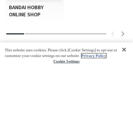
BANDAI HOBBY
ONLINE SHOP
This website uses cookies. Please click [Cookie Settings] to opt-out or
customize your cookie settings on our website.
Privacy Policy
Cookie Settings
返回頁首
關於我們
什麼是PREMIUM BANDAI?
網站地圖
公司資訊
公司簡介