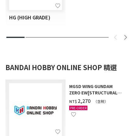
HG (HIGH GRADE)
BANDAI HOBBY ONLINE SHOP 精選
MGSD WING GUNDAM
ZERO EW[STRUCTURAL
COATING/BLACK] [2026年
‌2,270
NT$
（含税）
12月發送]
PRE-ORDER