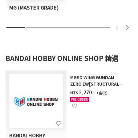
MG (MASTER GRADE)
BANDAI HOBBY ONLINE SHOP 精選
MGSD WING GUNDAM
ZERO EW[STRUCTURAL
COATING/BLACK] [2026年
‌2,270
NT$
（含税）
12月發送]
PRE-ORDER
BANDAI HOBBY