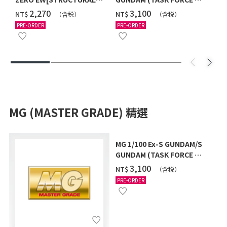
COATING/BLACK] [2026年
Ver.) [2026年10月發送]
‌2,270
‌3,100
NT$
NT$
（含税）
（含税）
12月發送]
PRE-ORDER
PRE-ORDER
MG (MASTER GRADE) 精選
MG 1/100 Ex-S GUNDAM/S
GUNDAM (TASK FORCE α
Ver.) [2026年10月發送]
‌3,100
NT$
（含税）
PRE-ORDER