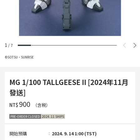
1
/
7
©SOTSU・SUNRISE
MG 1/100 TALLGEESE II [2024年11月
發送]
‌900
NT$
（含税）
PRE-ORDER CLOSED
2024. 11 SHIPS
開始預購
2024. 9. 14 1:00 (TST)