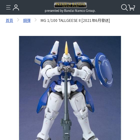
presented by Bandai Namco Group.
首頁
鋼彈
MG 1/100 TALLGEESE II [2021年6月發送]