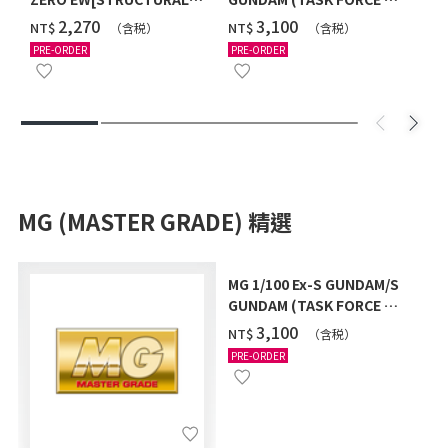
COATING/BLACK] [2026年
Ver.) [2026年10月發送]
‌2,270
‌3,100
NT$
NT$
（含税）
（含税）
12月發送]
PRE-ORDER
PRE-ORDER
MG (MASTER GRADE) 精選
MG 1/100 Ex-S GUNDAM/S
GUNDAM (TASK FORCE α
Ver.) [2026年10月發送]
‌3,100
NT$
（含税）
PRE-ORDER