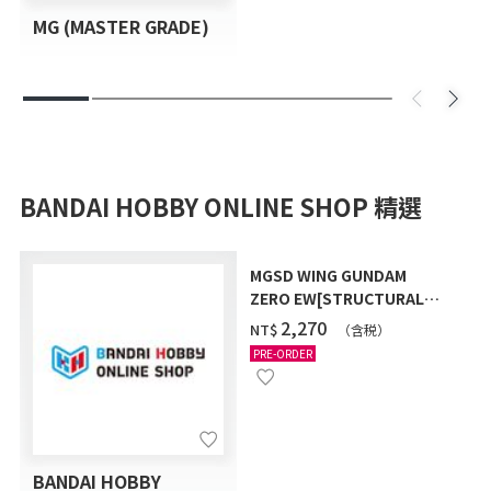
MG (MASTER GRADE)
BANDAI HOBBY ONLINE SHOP 精選
MGSD WING GUNDAM
ZERO EW[STRUCTURAL
COATING/BLACK] [2026年
‌2,270
NT$
（含税）
12月發送]
PRE-ORDER
BANDAI HOBBY