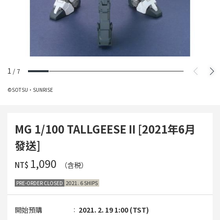
1
/
7
©SOTSU・SUNRISE
MG 1/100 TALLGEESE II [2021年6月
發送]
‌1,090
NT$
（含税）
PRE-ORDER CLOSED
2021. 6 SHIPS
開始預購
2021. 2. 19 1:00 (TST)