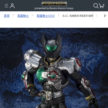
presented by Bandai Namco Group.
首頁
假面騎士
假面騎士OOO
S.I.C. KAMEN RIDER BIRTH PROT