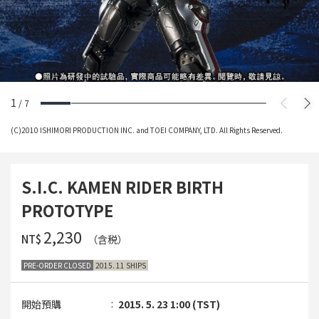
1
/
7
(C)2010 ISHIMORI PRODUCTION INC. and TOEI COMPANY, LTD. All Rights Reserved.
S.I.C. KAMEN RIDER BIRTH
PROTOTYPE
‌2,230
NT$
（含税）
PRE-ORDER CLOSED
2015. 11 SHIPS
開始預購
2015. 5. 23 1:00 (TST)