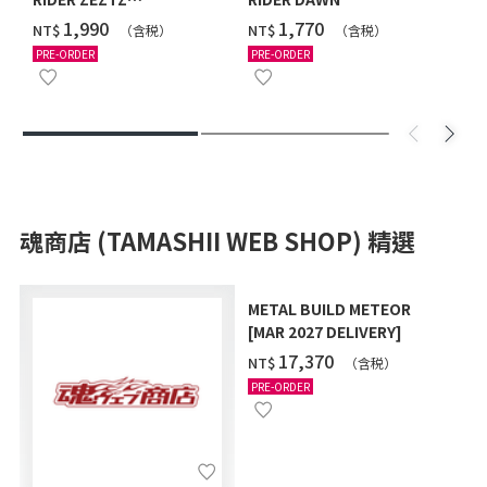
CATASTROM
‌1,990
‌1,770
NT$
NT$
（含税）
（含税）
PRE-ORDER
PRE-ORDER
魂商店 (TAMASHII WEB SHOP) 精選
METAL BUILD METEOR
[MAR 2027 DELIVERY]
‌17,370
NT$
（含税）
PRE-ORDER