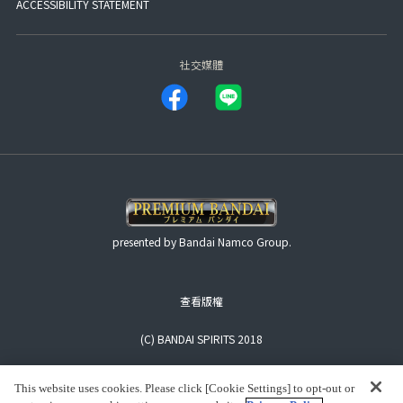
ACCESSIBILITY STATEMENT
社交媒體
presented by Bandai Namco Group.
查看版權
(C) BANDAI SPIRITS 2018
This website uses cookies. Please click [Cookie Settings] to opt-out or