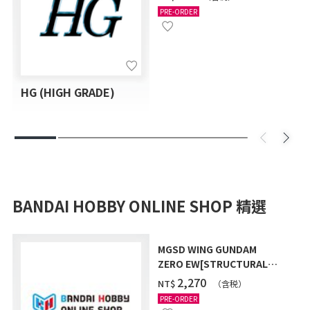
PRE-ORDER
HG (HIGH GRADE)
BANDAI HOBBY ONLINE SHOP 精選
MGSD WING GUNDAM
ZERO EW[STRUCTURAL
COATING/BLACK] [2026年
‌2,270
NT$
（含税）
12月發送]
PRE-ORDER