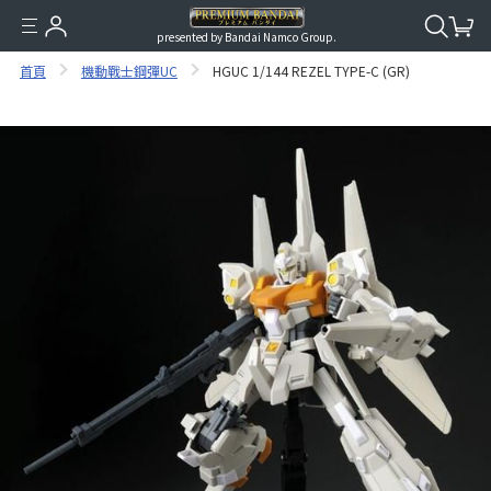
presented by Bandai Namco Group.
首頁
機動戰士鋼彈UC
HGUC 1/144 REZEL TYPE-C (GR)