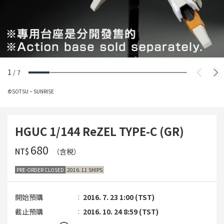
1
/
7
©SOTSU・SUNRISE
HGUC 1/144 ReZEL TYPE-C (GR)
‌680
NT$
（含税）
PRE-ORDER CLOSED
2016. 11 SHIPS
開始預購
2016. 7. 23 1:00 (TST)
截止預購
2016. 10. 24 8:59 (TST)