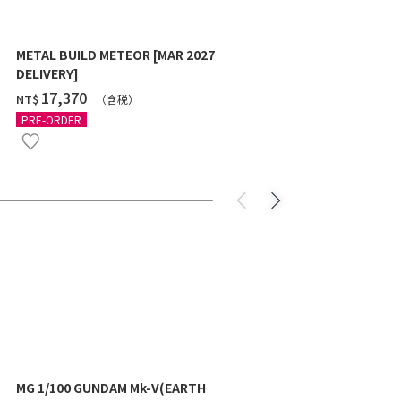
METAL BUILD METEOR [MAR 2027
HG 1/144 G
DELIVERY]
10月發送]
‌17,370
‌550
NT$
NT$
（含税）
（
PRE-ORDER
PRE-ORDER
MG 1/100 GUNDAM Mk-V(EARTH
MG 1/100 GU