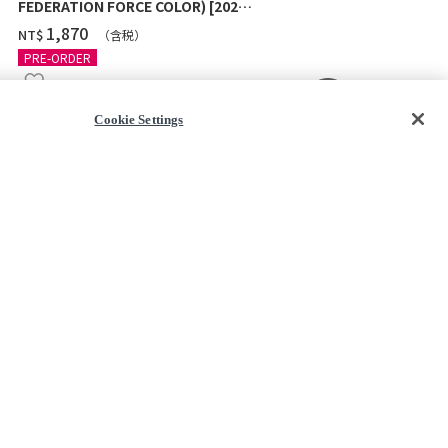
FEDERATION FORCE COLOR) [2026
[TITANIUM 
年11月發送]
‌1,870
‌1,970
NT$
NT$
（含税）
PRE-ORDER
PRE-ORDER
TOP
Cookie Settings