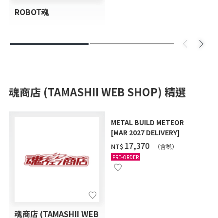
ROBOT魂
魂商店 (TAMASHII WEB SHOP) 精選
METAL BUILD METEOR
[MAR 2027 DELIVERY]
‌17,370
NT$
（含税）
PRE-ORDER
魂商店 (TAMASHII WEB