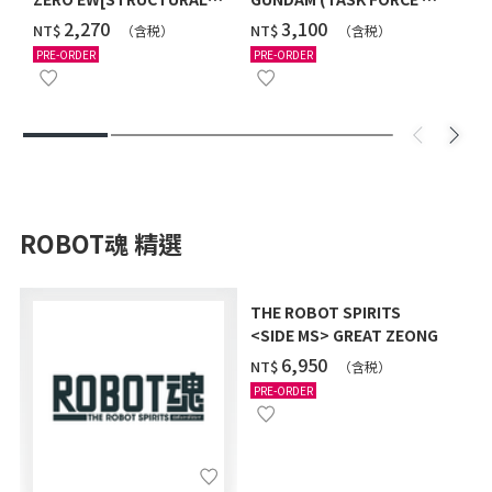
COATING/BLACK] [2026年
Ver.) [2026年10月發送]
‌2,270
‌3,100
NT$
NT$
（含税）
（含税）
12月發送]
PRE-ORDER
PRE-ORDER
ROBOT魂 精選
THE ROBOT SPIRITS
<SIDE MS> GREAT ZEONG
‌6,950
NT$
（含税）
PRE-ORDER