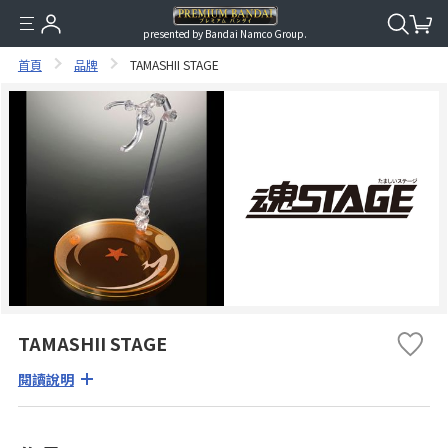
presented by Bandai Namco Group.
首頁
品牌
TAMASHII STAGE
TAMASHII STAGE
閱讀說明