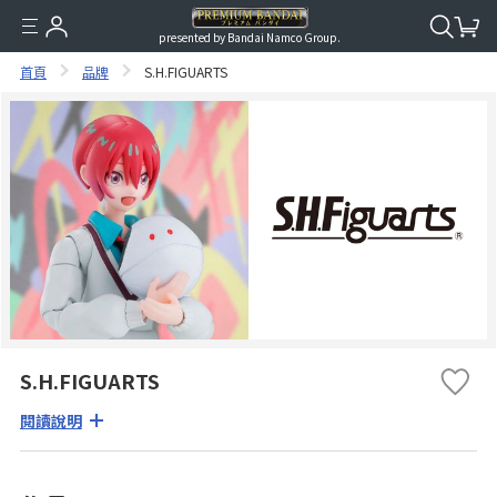
presented by Bandai Namco Group.
首頁
品牌
S.H.FIGUARTS
S.H.FIGUARTS
閱讀說明