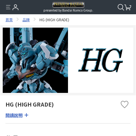
presented by Bandai Namco Group.
首頁
品牌
HG (HIGH GRADE)
HG (HIGH GRADE)
閱讀說明