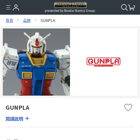
presented by Bandai Namco Group.
首頁
品牌
GUNPLA
GUNPLA
閱讀說明