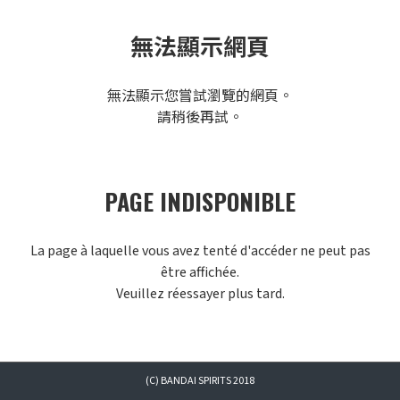
無法顯示網頁
無法顯示您嘗試瀏覽的網頁。
請稍後再試。
PAGE INDISPONIBLE
La page à laquelle vous avez tenté d'accéder ne peut pas
être affichée.
Veuillez réessayer plus tard.
(C) BANDAI SPIRITS 2018