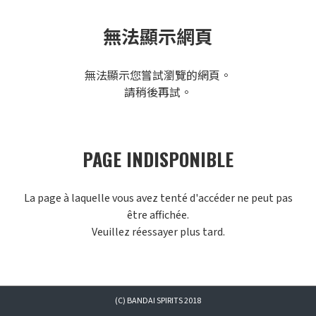
無法顯示網頁
無法顯示您嘗試瀏覽的網頁。
請稍後再試。
PAGE INDISPONIBLE
La page à laquelle vous avez tenté d'accéder ne peut pas
être affichée.
Veuillez réessayer plus tard.
(C) BANDAI SPIRITS 2018