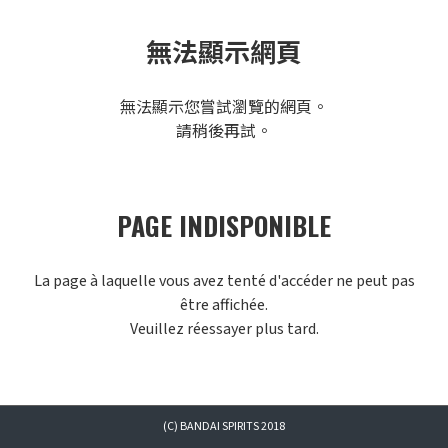
無法顯示網頁
無法顯示您嘗試瀏覽的網頁。
請稍後再試。
PAGE INDISPONIBLE
La page à laquelle vous avez tenté d'accéder ne peut pas
être affichée.
Veuillez réessayer plus tard.
(C) BANDAI SPIRITS 2018