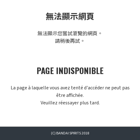
無法顯示網頁
無法顯示您嘗試瀏覽的網頁。
請稍後再試。
PAGE INDISPONIBLE
La page à laquelle vous avez tenté d'accéder ne peut pas
être affichée.
Veuillez réessayer plus tard.
(C) BANDAI SPIRITS 2018