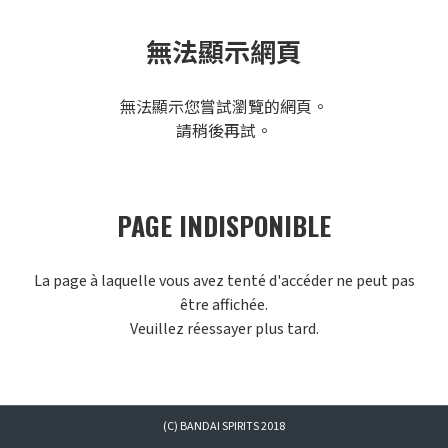
無法顯示網頁
無法顯示您嘗試瀏覽的網頁。
請稍後再試。
PAGE INDISPONIBLE
La page à laquelle vous avez tenté d'accéder ne peut pas
être affichée.
Veuillez réessayer plus tard.
(C) BANDAI SPIRITS 2018