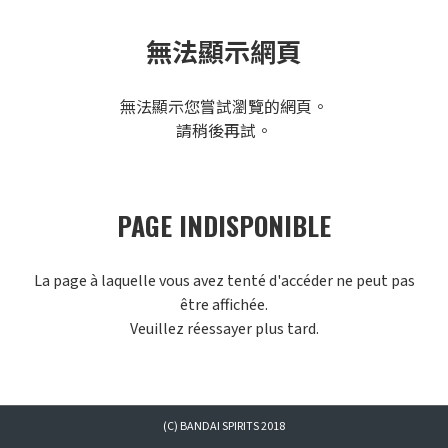
無法顯示網頁
無法顯示您嘗試瀏覽的網頁。
請稍後再試。
PAGE INDISPONIBLE
La page à laquelle vous avez tenté d'accéder ne peut pas
être affichée.
Veuillez réessayer plus tard.
(C) BANDAI SPIRITS 2018