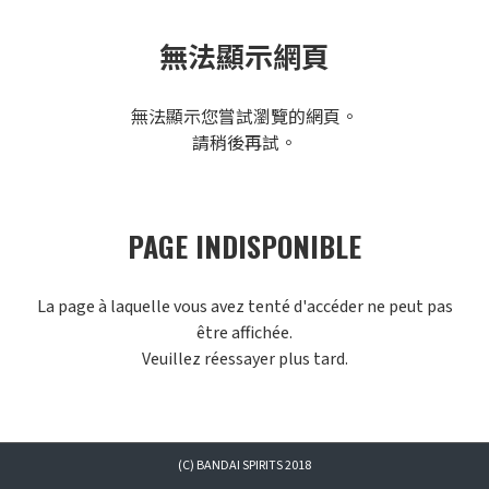
無法顯示網頁
無法顯示您嘗試瀏覽的網頁。
請稍後再試。
PAGE INDISPONIBLE
La page à laquelle vous avez tenté d'accéder ne peut pas
être affichée.
Veuillez réessayer plus tard.
(C) BANDAI SPIRITS 2018