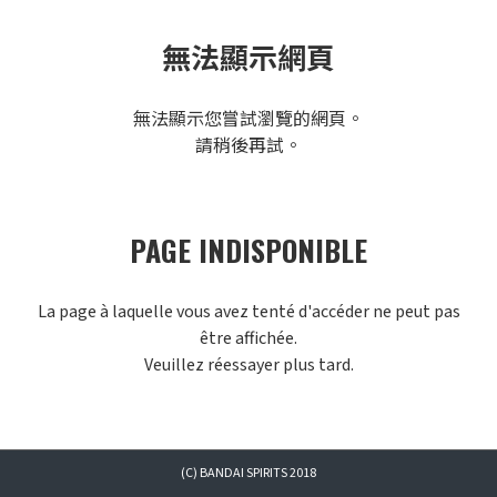
無法顯示網頁
無法顯示您嘗試瀏覽的網頁。
請稍後再試。
PAGE INDISPONIBLE
La page à laquelle vous avez tenté d'accéder ne peut pas
être affichée.
Veuillez réessayer plus tard.
(C) BANDAI SPIRITS 2018