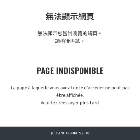
無法顯示網頁
無法顯示您嘗試瀏覽的網頁。
請稍後再試。
PAGE INDISPONIBLE
La page à laquelle vous avez tenté d'accéder ne peut pas
être affichée.
Veuillez réessayer plus tard.
(C) BANDAI SPIRITS 2018