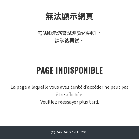
無法顯示網頁
無法顯示您嘗試瀏覽的網頁。
請稍後再試。
PAGE INDISPONIBLE
La page à laquelle vous avez tenté d'accéder ne peut pas
être affichée.
Veuillez réessayer plus tard.
(C) BANDAI SPIRITS 2018